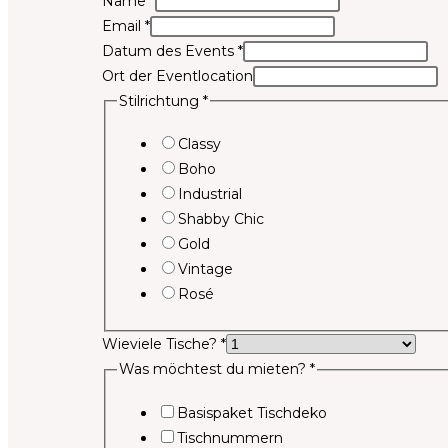
Name
*
Email
*
Datum des Events
*
Ort der Eventlocation
Stilrichtung
*
Classy
Boho
Industrial
Shabby Chic
Gold
Vintage
Rosé
Wieviele Tische?
*
Was möchtest du mieten?
*
Basispaket Tischdeko
Tischnummern